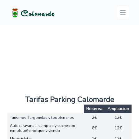
Logo
Open m
Tarifas Parking Calomarde
Reserva
Ampliacion
2€
12€
Turismos, furgonetas y todoterrenos
Autocaravanas, campers y coche con
6€
12€
remolque/remolque-vivienda
1€
12€
Motocicletas